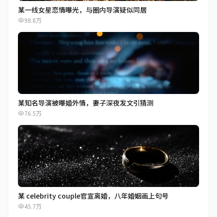
某一线女星恋情曝光，与圈内导演疑似同居
98.8万
某知名导演被曝婚外情，妻子深夜发文引猜测
76.5万
某 celebrity couple官宣离婚，八年婚姻画上句号
45.7万