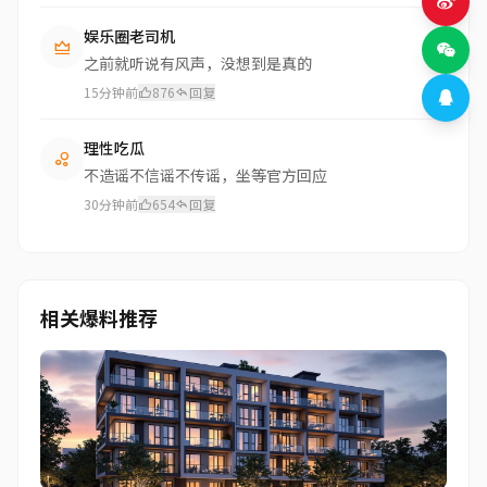
娱乐圈老司机
之前就听说有风声，没想到是真的
15分钟前
876
回复
理性吃瓜
不造谣不信谣不传谣，坐等官方回应
30分钟前
654
回复
相关爆料推荐