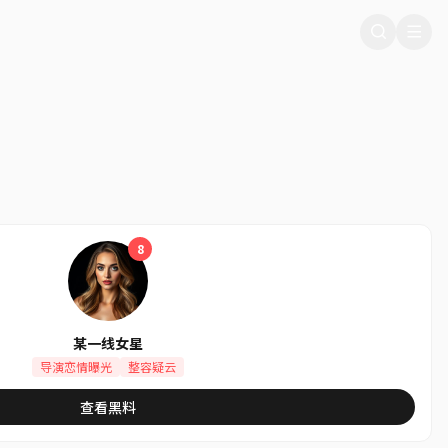
8
某一线女星
导演恋情曝光
整容疑云
查看黑料